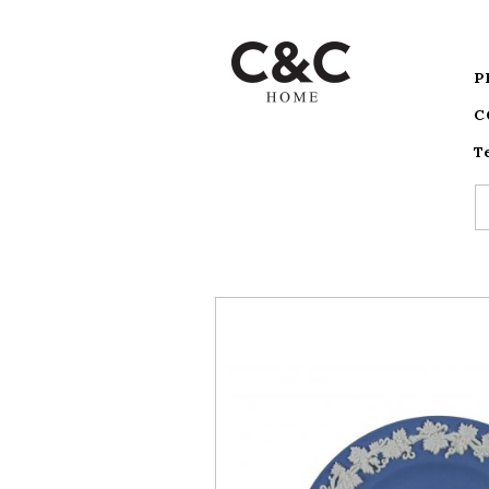
P
C
T