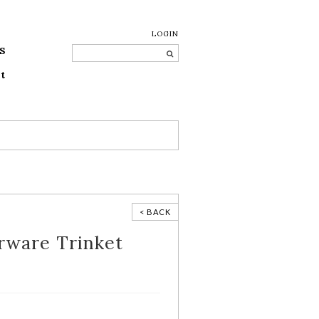
LOGIN
S
t
< BACK
rware Trinket