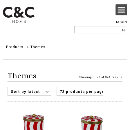
LOGIN
Products
>
Themes
Themes
Sorte
Showing 1–72 of 344 results
by
popul
Sort by latest
72 products per page