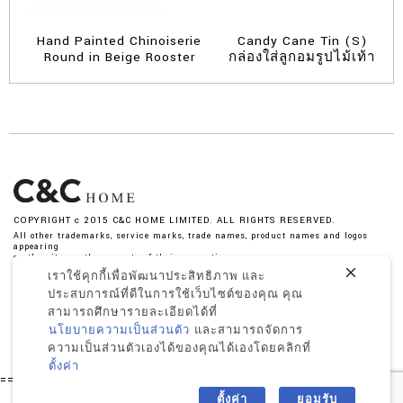
Hand Painted Chinoiserie
Candy Cane Tin (S)
Round in Beige Rooster
กล่องใส่ลูกอมรูปไม้เท้า
COPYRIGHT c 2015 C&C HOME LIMITED. ALL RIGHTS RESERVED.
All other trademarks, service marks, trade names, product names and logos
appearing
on the site are the property of their respective owner.
เราใช้คุกกี้เพื่อพัฒนาประสิทธิภาพ และ
ประสบการณ์ที่ดีในการใช้เว็บไซต์ของคุณ คุณ
สามารถศึกษารายละเอียดได้ที่
นโยบายความเป็นส่วนตัว
และสามารถจัดการ
By entering your email address, you agree to receive our
ความเป็นส่วนตัวเองได้ของคุณได้เองโดยคลิกที่
benefits, You may unsubscribe at any time
ตั้งค่า
========= -->
ตั้งค่า
ยอมรับ