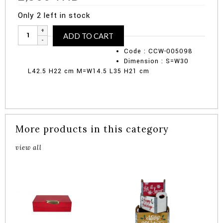
Only 2 left in stock
Monochrome
Alternative:
ADD TO CART
Bamboo
Basket
Code : CCW-005098
(Set
Dimension : S=W30
of
L42.5 H22 cm M=W14.5 L35 H21 cm
2)
quantity
More products in this category
view all