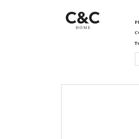
P
C
T