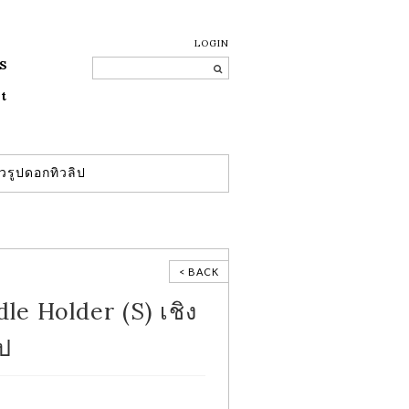
LOGIN
S
t
้วรูปดอกทิวลิป
< BACK
e Holder (S) เชิง
ิป