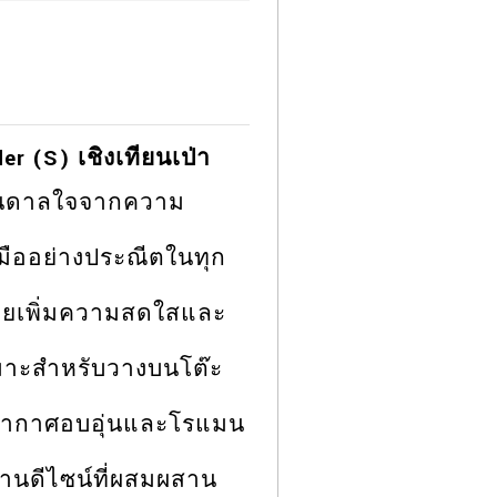
er (S) เชิงเทียนเป่า
งบันดาลใจจากความ
มืออย่างประณีตในทุก
ช่วยเพิ่มความสดใสและ
เหมาะสำหรับวางบนโต๊ะ
รรยากาศอบอุ่นและโรแมน
งานดีไซน์ที่ผสมผสาน