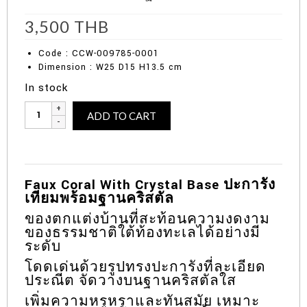
3,500
THB
Code : CCW-009785-0001
Dimension : W25 D15 H13.5 cm
In stock
Faux
Alternative:
ADD TO CART
Coral
With
Crystal
Base
ปะการัง
Faux Coral With Crystal Base ปะการัง
เทียม
เทียมพร้อมฐานคริสตัล
พร้อม
ของตกแต่งบ้านที่สะท้อนความงดงาม
ฐาน
ของธรรมชาติใต้ท้องทะเลได้อย่างมี
คริสตัล
ระดับ
quantity
โดดเด่นด้วยรูปทรงปะการังที่ละเอียด
ประณีต จัดวางบนฐานคริสตัลใส
เพิ่มความหรูหราและทันสมัย เหมาะ