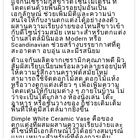
แจกันเซรามิกสีขาวดีไซน์โมเดิร์น ที่
โดดเด่นด้วยพื้นผิวรอยบุ๋มอันเป็น
เอกลักษณ์ ช่วยเพิ่มมิติและความน่า
สนใจให้กับงานตกแต่งได้อย่างลงตัว
ผสานความเรียบง่ายของโทนสีขาวเข้า
กับดีไซน์ร่วมสมัย เหมาะสำหรับตกแต่ง
บ้านสไตล์มินิมอล Modern หรือ
Scandinavian ช่วยสร้างบรรยากาศที่ดู
สะอาดตา อบอุ่น และมีรสนิยม
ตัวแจกันผลิตจากเซรามิกคุณภาพดี ผิว
สัมผัสเรียบเนียนพร้อมลวดลายรอยบุ๋มที่
ให้ความรู้สึกงานคราฟต์สมัยใหม่
สามารถใช้จัดดอกไม้สด ดอกไม้แห้ง
หรือวางตกแต่งเดี่ยว ๆ เพื่อเพิ่มความ
โดดเด่นให้กับมุมต่าง ๆ ภายในบ้าน ไม่
ว่าจะเป็นโต๊ะกลาง ห้องนั่งเล่น โต๊ะ
อาหาร หรือชั้นวางของ ก็ช่วยเติมเต็ม
พื้นที่ให้ดูมีสไตล์มากยิ่งขึ้น
Dimple White Ceramic Vase คือของ
ตกแต่งที่ผสมผสานความเรียบง่ายและ
ดีไซน์ที่มีเอกลักษณ์ไว้ได้อย่างสมบูรณ์
แบบ เหมาะสำหรับผู้ที่ต้องการเติม