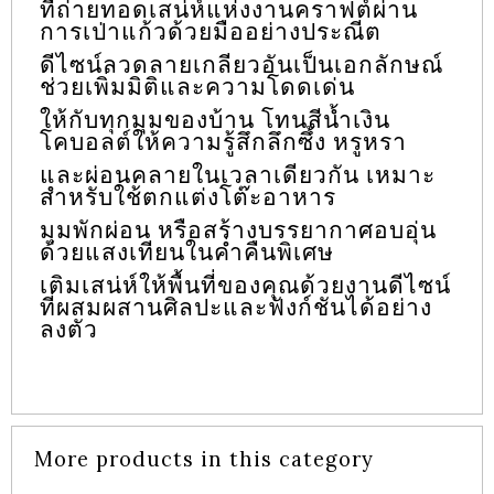
ที่ถ่ายทอดเสน่ห์แห่งงานคราฟต์ผ่าน
เป่า
การเป่าแก้วด้วยมืออย่างประณีต
แก้ว
ทรง
ดีไซน์ลวดลายเกลียวอันเป็นเอกลักษณ์
เกลียว
ช่วยเพิ่มมิติและความโดดเด่น
สีน้ำเงิน
ให้กับทุกมุมของบ้าน โทนสีน้ำเงิน
quantity
โคบอลต์ให้ความรู้สึกลึกซึ้ง หรูหรา
และผ่อนคลายในเวลาเดียวกัน เหมาะ
สำหรับใช้ตกแต่งโต๊ะอาหาร
มุมพักผ่อน หรือสร้างบรรยากาศอบอุ่น
ด้วยแสงเทียนในค่ำคืนพิเศษ
เติมเสน่ห์ให้พื้นที่ของคุณด้วยงานดีไซน์
ที่ผสมผสานศิลปะและฟังก์ชันได้อย่าง
ลงตัว
More products in this category