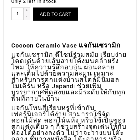
Only 2 left in stock
Cocoon
Alternative:
ADD TO CART
Ceramic
Vase
แจกัน
เซ
รา
Cocoon Ceramic Vase แจกันเซรามิก
มิก
แจกันเซรามิก ดีไซน์ร่วมสมัย เรียบง่าย
quantity
โดดเด่นด้วยเส้นสายโค้งมนคล้ายรัง
ไหม ให้ความรู้สึกอบอุ่น ผ่อนคลาย
และเต็มไปด้วยความละมุน เหมาะ
สำหรับการตกแต่งบ้านสไตล์มินิมอล
โมเดิร์น หรือ Japandi ช่วยเพิ่ม
บรรยากาศที่ดูสงบและมีระดับให้กับทุก
พื้นที่ภายในบ้าน
แจกันโทนสีเรียบหรูที่เข้ากับ
เฟอร์นิเจอร์ได้ง่าย สามารถใช้จัด
ดอกไม้สด ดอกไม้แห้ง หรือใช้เป็นของ
ตกแต่งเดี่ยว ๆ ก็ช่วยสร้างจุดเด่นให้กับ
ห้องได้อย่างลงตัว ไม่ว่าจะวางบนโต๊ะ
กลาง ชั้นวางหนังสือ โต๊ะอาหาร หรือ