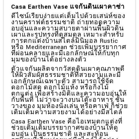
Casa Earthen Vase แจกันดินเผาคาซ่า
ดีไซน์เรียบง่ายแต่เต็มไปด้วยเสน่ห์ของ
งานคราฟต์ธรรมชาติ ถ่ายทอดความ
อบอุ่นและความสบายตาผ่านพื้นผิวดิน
เผาและรูปทรงที่ดูสมดุล เหมาะสำหรับ
การตกแต่งบ้านสไตล์มินิมอล Rustic
หรือ Mediterranean ช่วยเพิ่มบรรยากาศ
ที่ผ่อนคลายและมีเอกลักษณ์ให้กับทุก
มุมของบ้านได้อย่างลงตัว
ตัวแจกันผลิตจากวัสดุดินเผาคุณภาพดี
ให้ผิวสัมผัสธรรมชาติที่สวยงามและมี
เอกลักษณ์เฉพาะตัว สามารถใช้จัด
ดอกไม้สด ดอกไม้แห้ง หรือกิ่งไม้
ตกแต่ง เพื่อสร้างมิติและความอบอุ่นให้
กับพื้นที่ ไม่ว่าจะวางบนโต๊ะอาหาร ชั้น
วางของ มุมห้องนั่งเล่น หรือคาเฟ่ ก็ช่วย
เติมเต็มความสวยงามได้อย่างมีสไตล์
Casa Earthen Vase คือไอเทมตกแต่งที่
ช่วยเติมเต็มบรรยากาศของบ้านให้ดู
อบอุ่น เป็นธรรมชาติ และสะท้อน